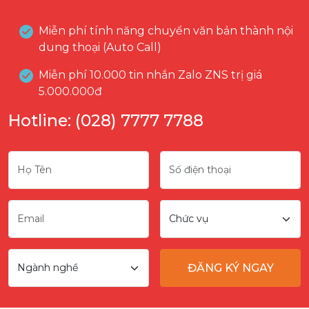
Miễn phí tính năng chuyển văn bản thành nội
dung thoại (Auto Call)
Miễn phí 10.000 tin nhắn Zalo ZNS trị giá
5.000.000đ
Hotline: (028) 7777 7788
ĐĂNG KÝ NGAY