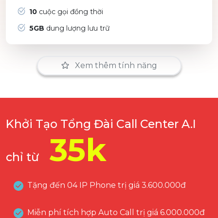
10
cuộc gọi đồng thời
5GB
dung lượng lưu trữ
Xem thêm tính năng
Khởi Tạo
Tổng Đài Call Center A.I
35k
chỉ từ
Tặng đến 04 IP Phone trị giá 3.600.000đ
Miễn phí tích hợp Auto Call trị giá 6.000.000đ