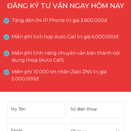
ĐĂNG KÝ TƯ VẤN NGAY HÔM NAY
Tặng đến 04 IP Phone trị giá 3.600.000đ
Miễn phí tích hợp Auto Call trị giá 6.000.000đ
Miễn phí tính năng chuyển văn bản thành nội
dung thoại (Auto Call)
Miễn phí 10.000 tin nhắn Zalo ZNS trị giá
5.000.000đ
Họ Tên
Số điện thoại
Email