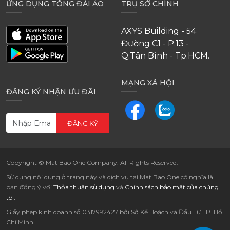
ỨNG DỤNG TỔNG ĐÀI ẢO
TRỤ SỞ CHÍNH
AXYS Building - 54
Đường C1 - P.13 -
Q.Tân Bình - Tp.HCM.
MẠNG XÃ HỘI
ĐĂNG KÝ NHẬN ƯU ĐÃI
ĐĂNG KÝ
Copyright © Mat Bao One Company. All Rights Reserved.
Sử dụng nội dung ở trang này và dịch vụ tại Mat Bao One có nghĩa là
bạn đồng ý với
Thỏa thuận sử dụng
và
Chính sách bảo mật của chúng
tôi.
Giấy phép kinh doanh số 0317992427 bởi Sở Kế Hoạch và Đầu Tư TP. Hồ
Chí Minh.